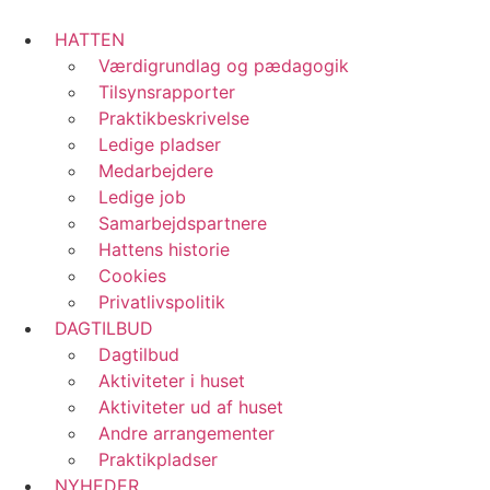
Videre
til
HATTEN
indhold
Værdigrundlag og pædagogik
Tilsynsrapporter
Praktikbeskrivelse
Ledige pladser
Medarbejdere
Ledige job
Samarbejdspartnere
Hattens historie
Cookies
Privatlivspolitik
DAGTILBUD
Dagtilbud
Aktiviteter i huset
Aktiviteter ud af huset
Andre arrangementer
Praktikpladser
NYHEDER