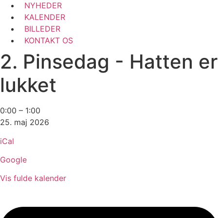
NYHEDER
KALENDER
BILLEDER
KONTAKT OS
2. Pinsedag - Hatten er
lukket
2.
0:00
–
1:00
Pinsedag
25. maj 2026
-
iCal
Hatten
er
Google
lukket
Vis fulde kalender