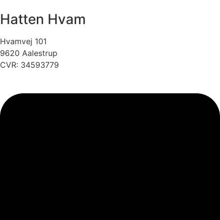
Hatten Hvam
Hvamvej 101
9620 Aalestrup
CVR: 34593779