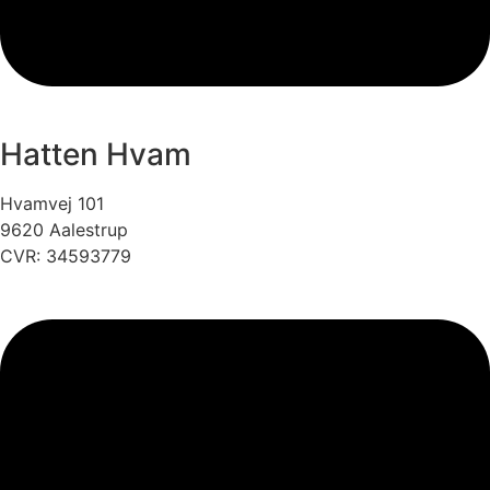
Hatten Hvam
Hvamvej 101
9620 Aalestrup
CVR: 34593779